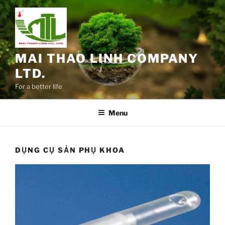
Chuyển
đến
phần
nội
dung
MAI THAO LINH COMPANY
LTD.
For a better life
Menu
DỤNG CỤ SẢN PHỤ KHOA