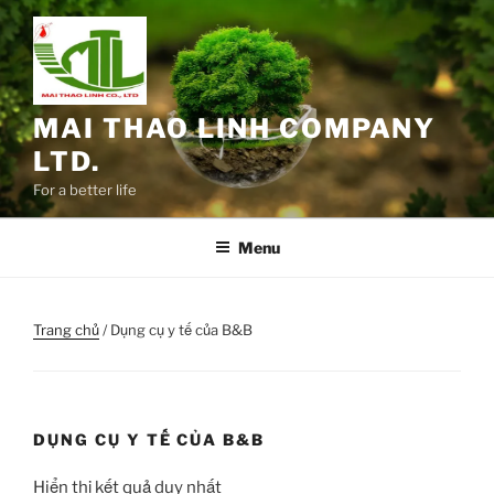
Chuyển
đến
phần
nội
dung
MAI THAO LINH COMPANY
LTD.
For a better life
Menu
Trang chủ
/ Dụng cụ y tế của B&B
DỤNG CỤ Y TẾ CỦA B&B
Hiển thị kết quả duy nhất