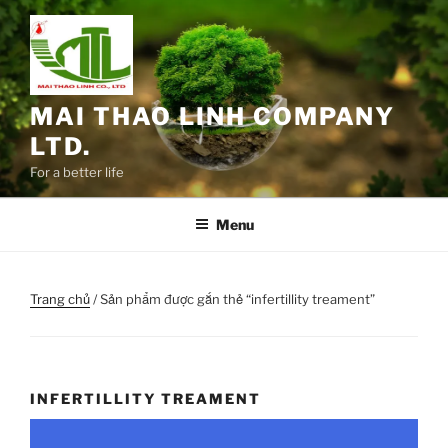
Chuyển
đến
phần
nội
dung
MAI THAO LINH COMPANY
LTD.
For a better life
Menu
Trang chủ
/ Sản phẩm được gắn thẻ “infertillity treament”
INFERTILLITY TREAMENT