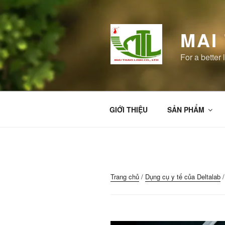
Chuyển
đến
phần
MAI
nội
dung
For a better l
GIỚI THIỆU
SẢN PHẨM
Trang chủ
/
Dụng cụ y tế của Deltalab
/