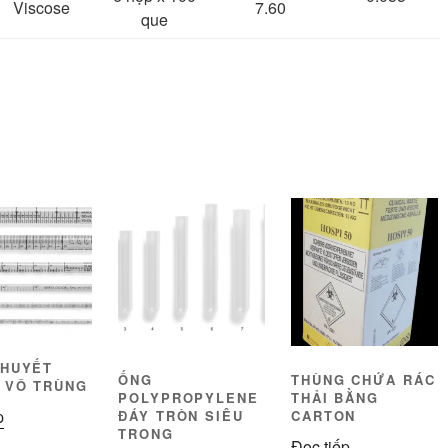
Viscose
7.60
que
 HUYẾT
ỐNG
THÙNG CHỨA RÁC
 VÔ TRÙNG
POLYPROPYLENE
THẢI BẰNG
p
ĐÁY TRÒN SIÊU
CARTON
TRONG
Đọc tiếp