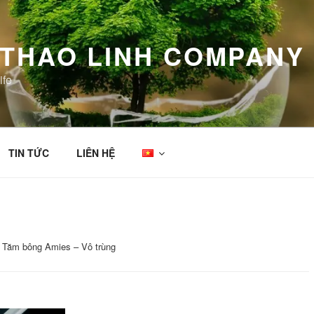
 THAO LINH COMPANY 
ife
TIN TỨC
LIÊN HỆ
 Tăm bông Amies – Vô trùng