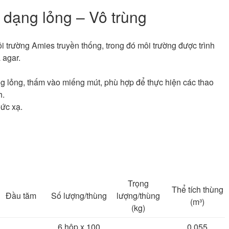
dạng lỏng – Vô trùng
i trường Amies truyền thống, trong đó môi trường được trình
 agar.
g lỏng, thấm vào miếng mút, phù hợp để thực hiện các thao
h.
ức xạ.
Trọng
Thể tích thùng
Đầu tăm
Số lượng/thùng
lượng/thùng
(m³)
(kg)
6 hộp x 100
0.055